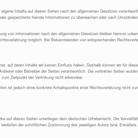
 eigene Inhalte auf diesen Seiten nach den allgemeinen Gesetzen verantwortl
te oder gespeicherte fremde Informationen zu überwachen oder nach Umständen z
zung von Informationen nach den allgemeinen Gesetzen bleiben hiervon unberü
Rechtsverletzung möglich. Bei Bekanntwerden von entsprechenden Rechtsverle
ter, auf deren Inhalte wir keinen Einfluss haben. Deshalb können wir für di
ge Anbieter oder Betreiber der Seiten verantwortlich. Die verlinkten Seiten wur
 zum Zeitpunkt der Verlinkung nicht erkennbar.
Seiten ist jedoch ohne konkrete Anhaltspunkte einer Rechtsverletzung nicht 
erke auf diesen Seiten unterliegen dem deutschen Urheberrecht. Die Vervielfält
edürfen der schriftlichen Zustimmung des jeweiligen Autors bzw. Erstellers.